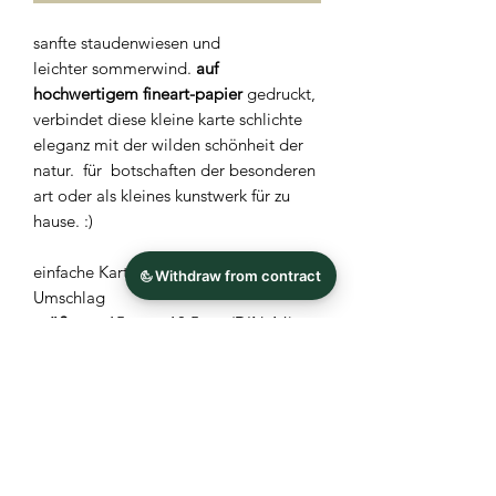
sanfte staudenwiesen und
leichter sommerwind.
auf
hochwertigem fineart-papier
gedruckt,
verbindet diese kleine karte schlichte
eleganz mit der wilden schönheit der
natur. für botschaften der besonderen
art oder als kleines kunstwerk für zu
hause. :)
einfache Karte inkl. Graspapier-
Umschlag
größe
: ca 15 cm x 10,5 cm (DIN A6)
material
: hochwertiges 300g/qm
fineart-papier mit leichter
strukturierung